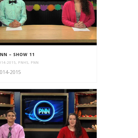
NN – SHOW 11
014-2015
,
PNHS
,
PNN
014-2015