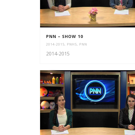
PNN – SHOW 10
2014-2015
,
PNHS
,
PNN
2014-2015