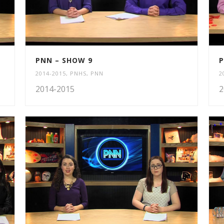
PNN – SHOW 9
P
2014-2015
,
PNHS
,
PNN
2
2014-2015
2