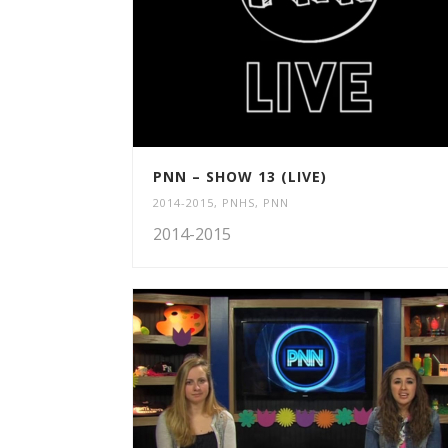
PNN – SHOW 13 (LIVE)
2014-2015
,
PNHS
,
PNN
2014-2015