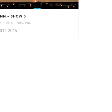
NN – SHOW 5
014-2015
,
PNHS
,
PNN
014-2015