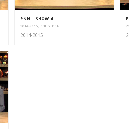
PNN – SHOW 6
P
2014-2015
,
PNHS
,
PNN
2
2014-2015
2