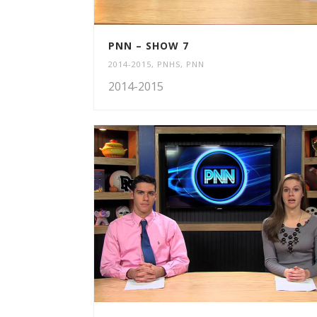
PNN – SHOW 7
2014-2015
,
PNHS
,
PNN
2014-2015