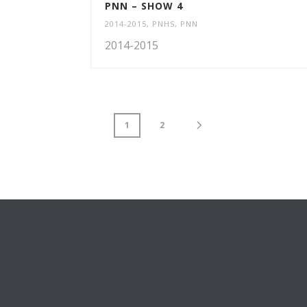
PNN – SHOW 4
2014-2015
,
PNHS
,
PNN
2014-2015
1
2