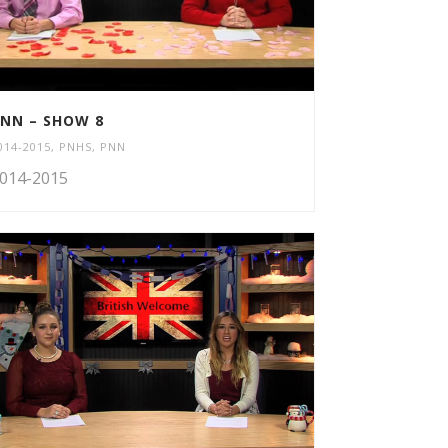
NN – SHOW 8
014-2015
,
PNHS
,
PNN
014-2015