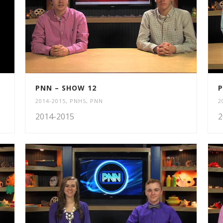
PNN – SHOW 12
P
2014-2015
,
PNHS
,
PNN
2
2014-2015
2